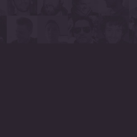
RÉSEAU DE FR
Greaaat est un réseau 
leurs clients. Chaqu