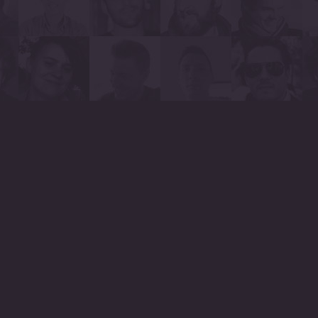
OIR CONFIANCE
 pour but de satisfaire
ndante ou répondre de