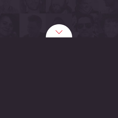
EELANCES EN QUI VOUS POUVEZ AV
de freelances qui aiment leur métier et qui n'ont que
e membre du réseau peut travailler de façon indépe
manière collective afin de réaliser votre projet.