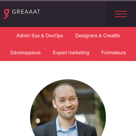
Admin Sys & DevOps
Designers & Creatifs
Le réseau
Développeurs
Expert marketing
Formateurs
Les freelances
Le blog
Nous contacter